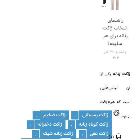
راهنمای
انتخاب ژاکت
زنانه برای هر
سلیقه!
-یکشنبه, 30 آذر
1404
ژاکت زنانه
یکی از
آن لباس‌هایی
است که هیچ‌وقت
ژاکت زمستانی
ژاکت ضخیم
,
,
از م...
ژاکت کوتاه زنانه
ژاکت دخترانه
,
,
ژاکت نخی
ژاکت زنانه شیک
,
,
(0)